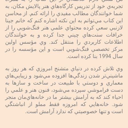
تجربه‌ي خود از تدريس كارگاه‌هاي هنر پالايش مكان، به
شما خوانندگان مطالب مفيدي را ارائه كنم. از محاسن
اين كتاب مي‌توانم به اين نكته اشاره كنم كه خانم جينا
لازنبي سعي كرده محتواي علمي هنر فنگ‌شويي را از
خرافات سنت‌هاي چيني جدا كرده و به خوانندگان
اطلاعات كاربردي را منتقل كند. وي مؤسس اولين
مركز تخصصي فنگ‌شويي است و اين مؤسسه را در
سال 1994 بنا كرده است.
وي تلاش كرده در دنياي متشنج امروزي كه هر روز به
ماشيني‌تر شدن زندگي‌ها افزوده مي‌شود و زيبايي‌هاي
معماري و دوستي با طبيعت در ساخت و سازها به
دست فراموشي سپرده مي‌شود،‌ فنون هنر و علمي را
احياء كند كه به آرامش بيشتر ما در خانه‌هاي‌مان منجر
شود. خانه‌هايي كه امروزه فقط مملو از انباشتگي
است و تنها خصوصيتي كه ندارد آرامش است.