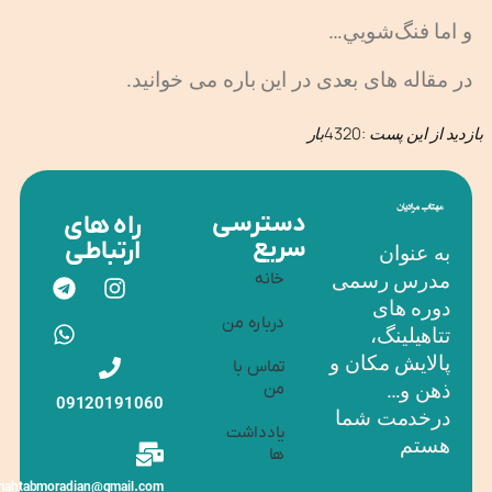
و اما فنگ‌شويي…
در مقاله های بعدی در این باره می خوانید.
بازدید از این پست :4320بار
دسترسی
راه های
سریع
ارتباطی
به عنوان
خانه
مدرس رسمی
دوره های
درباره‌ من
تتاهیلینگ،
پالایش مکان و
تماس با
من
ذهن و…
09120191060
درخدمت شما
یادداشت
هستم
ها
mahtabmoradian@gmail.com