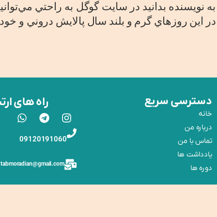
 نويسنده بدانيد در سايت گوگل به راحتي مي‌توانيد 
 در اين روزهاي گرم و بلند سال پالايش دروني و خود
دسترسی سریع
راه های ارت
خانه
درباره‌ من
09120191060
تماس با من
یادداشت ها
tabmoradian@gmail.com
دوره ها