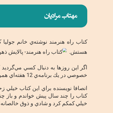
كتاب راه هنرمند نوشته‌ي خانم جوليا
هستش.
اگر اين روزها به دنبال كسي مي‌گرديد 
خصوصي در يك برنامه‌ي 12 هفته‌اي همراه شماست تا دردهاي دروني‌تان را تسكين دهيد.
انصافا نويسنده براي اين كتاب خيلي 
كتاب را چند سال پيش خواندم و باز چن
خيلي كمكم كرد و شادي و ذوق خالصانه‌اي 