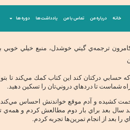
خانه
درباره‌ من
تماس با من
یادداشت ها
دوره ها
 كامرون ترجمه‌ي گيتي خوشدل، منبع خيلي خوبي ب
كه حسابي دركتان كند اين كتاب كمك مي‌كند تا بتوا
زحمت كشيده و آدم موقع خواندنش احساس مي‌كند نو
د سال بعد براي بار دوم مطالعش كردم و همه‌ي تم
را بعد از انجام تمرين‌ها تجربه كردم.