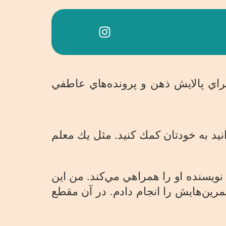
راي پالايش ذهن و پرونده‌هاي عاطفي
نيد به خودتان كمك كنيد. مثل يك معلم
يسنده او را همراهي مي‌كند. من اين
رين‌هايش را انجام دادم. در آن مقطع