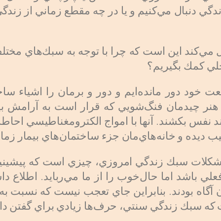
دگي دنبال مي‌كنيم و يا در چه مقطع زماني از زندگ
مي‌كند اين است كه چرا با توجه به سبك‌هاي مختلف
خلي كمك بگيريم؟
عت خود دور مانده‌ايم و دور و برمان را اشياء سا
هنر چيدمان فنگ‌شويي كه قرار است به آرامش ب
نند نفس بكشند. آنها با امواج الكترومغناطيسي احاطه 
ب ديده و خانه‌هاي‌مان جزء ساختمان‌هاي بيمار زمان
لات سبك زندگي امروزي، چيزي است كه پيشينيان ما
لي باشد اما حال‌خوب را از ما مي‌ربايد. اطلاع دا
 آگاه بودند. بنابراين جاي تعجب نيست كه نسبت به
 كه سبك زندگي سنتي، حرف‌ها زيادي براي گفتن دار