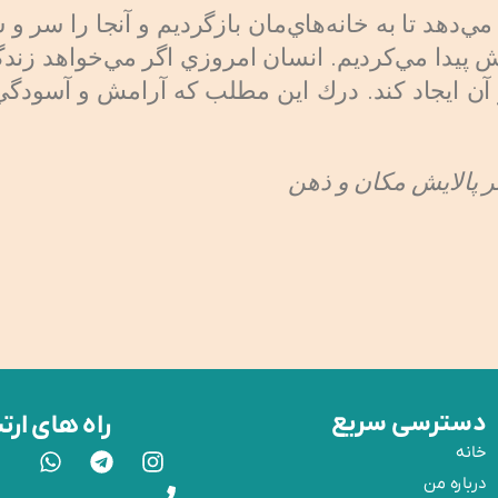
مي‌دهد تا به خانه‌هاي‌مان بازگرديم و آنجا را سر 
 پيدا مي‌كرديم. انسان امروزي اگر مي‌خواهد زندگي
 آن ايجاد كند. درك اين مطلب كه آرامش و آسودگي ما
ر پالايش مكان و ذهن
دسترسی سریع
راه های ارت
خانه
درباره‌ من