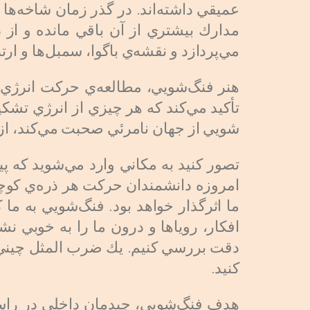
عميقي داشته‌اند. در گذر زمان شاخه‌ها
مدارك بيشتري از آن باقي مانده و از 
مي‌پردازد و نقشه‌ي باگوا، سمبل‌ها و ا
هنر فنگ‌شويي، ‌مطالعه‌ي حركت انرژي
تأكيد مي‌كند كه هر چيزي از انرژي تشكي
شويي از جهان نامرئي صحبت مي‌كند، از 
تصور كنيد به مكاني وارد مي‌شويد كه 
امروزه دانشمندان حركت هر ذره‌ي كوچك
ما اثرگذار خواهد بود. فنگ‌شويي به ما 
افكار، روياها و درون ما را به خوبي ن
دقت بررسي كنيم. يك ضرب المثل چيني مي
كنيد.
هدف فنگ‌شويي، چيدمان داخلي در راس