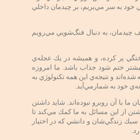
ي خود به سر مي‌بريم، بر چيدمان داخلي
 چيدمان، به دنبال فنگ‌شويي مي‌رويم
ختگي پر كرده، و هميشه در يك عجله‌ي
يشتر ختم شود جذاب باشد. ما امروزه
شده‌اند و نتيجه‌ي اين همه تكنولوژي به
ه‌ي خود به شمارمي‌آيد.
 با آن روبرو نبوده‌اند. شايد داشتن
شتن از اين مسائل به ما كمك مي‌كند تا
 سبك زندگي‌شان و دانشي كه در اختيار
د.