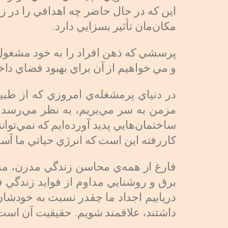
اين كه در حال حاضر چه اهدافي را در زن
مكان‌مان تأثير بسزايي دارد.
پرسشي كه ذهن افراد را به خود مشغول 
و مي خواهيم از آن براي بهبود فضاي دا
در دنياي پرمشغله‌ي امروزي كه از طبي
مزمن به سر مي‌بريم، به نظر مي‌رسد 
ساختمان‌هايي پديد آورده‌ايم كه نمي‌توا
كاررفته اين است كه انرژي حياتي ما آسي
فارغ از همه‌ي محاسن زندگي مدرن، مشك
برق و روشنايي مداوم از فوايد زندگي فع
دريابيم اجداد ما چقدر نسبت به خودشان
داشتند، علاقمند شويم. حقيقيت آن است