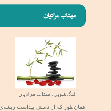
فنگ‌شويي، مهتاب مراديان
همان‌طور كه از نامش پيداست ريشه‌ي آ