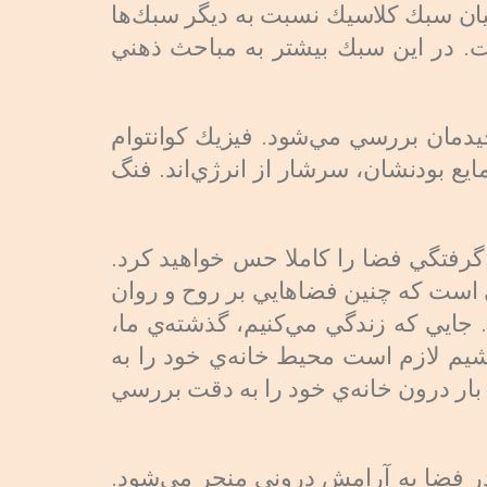
ميان سبك كلاسيك نسبت به ديگر سبك‌ها
ست. در اين سبك بيشتر به مباحث ذهني
دمان بررسي مي‌شود. فيزيك كوانتوام
يع بودنشان،‌ سرشار از انرژي‌اند. فنگ
گرفتگي فضا را كاملا حس خواهيد كرد.
 است كه چنين فضاهايي بر روح و روان
. جايي كه زندگي مي‌كنيم، گذشته‌ي ما،
خشيم لازم است محيط خانه‌ي خود را به
بار درون خانه‌ي خود را به دقت بررسي
 فضا به آرامش دروني منجر مي‌شود.