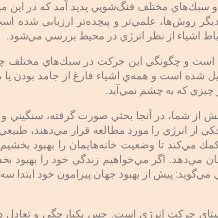
 و سبك‌هاي مختلف فنگ‌شويي پديد آمد كه در اين 
ديگر روش‌ها، علمي‌تر و پيچده‌تر ارزيابي شده ا
رتباط اشياء از نظر انرژي در محيط بررسي مي‌شود.
 است و چگونگي اين حركت در سبك‌هاي مختلف چي
ل شده است و همه‌ي اشياء فارغ از جامد بودن يا ما
چيزي كه به چشم نمي‌آيد.
پيش از شما، در آنجا بحثي صورت گرفته، سنگيني و 
ي از انرژي را مورد مطالعه قرار مي‌دهند،‌ طبيعي
كمك مي‌كند تا وضعيت خانه‌هايمان را بهبود بخشيم
شان مي‌دهد. اگر مي‌خواهيم زندگي خود را بهبود ب
‌گويد: پيش از بهبود جهان پيرامون خود ابتدا سه 
تاي حركت انرژي است. حس يكپارچگي و تعادل در