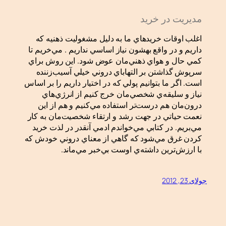
مديريت در خريد
اغلب اوقات خريدهاي ما به دليل مشغوليت ذهنيه كه
داريم و در واقع بهشون نياز اساسي نداريم . مي‌خريم تا
كمي حال و هواي ذهني‌مان عوض شود. اين روش براي
سرپوش گذاشتن بر التهاباي دروني خيلي آسيب‌زننده
است. اگر ما بتوانيم پولي كه در اختيار داريم را بر اساس
نياز و سليقه‌ي شخصي‌مان خرج كنيم از انرژي‌هاي
درون‌مان هم درست‌تر استفاده مي‌كنيم و هم از اين
نعمت حياتي در جهت رشد و ارتقاء شخصيت‌مان به كار
مي‌بريم.
در كتابي مي‌خواندم ادمي آنقدر در لذت خريد
كردن غرق مي‌شود كه گاهي از معناي دروني خودش كه
با ارزش‌ترين داشته‌ي اوست بي‌خبر مي‌ماند.
جولای 23, 2012