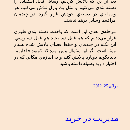
بعد از اين كه پالايش كرديم، وسايل قابل استفاده را
دسته بندي مي‌كنيم و مثل يك پازل تلاش مي‌كنيم هر
وسيله‌اي در دسته‌ي خودش قرار گيرد. در چيدمان
مراقبيم وسابل درهم نباشند.
مرحله‌ي بعدي اين است كه باحفظ دسته بندي طوري
قرار مي‌دهيم كه هم قابل ديد باشد هم قابل دسترسي.
اين نكته در چيدمان و حفظ فضاي پالايش شده بسيار
موثر است. اگر اين سئوال پيش آمده كه كمبود جا داريم،
بايد بگويم دوباره پالايش كنيد و به اندازه‌ي مكاني كه در
اختيار داريد وسيله داشته باشيد.
جولای 23, 2012
مدیریت در خرید